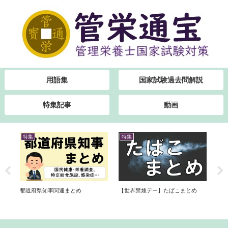
用語集
国家試験過去問解説
特集記事
動画
特集
特集
特
橘類
【国
都道府県知事関連まとめ
【世界禁煙デー】たばこまとめ
め