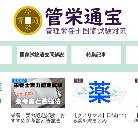
国家試験過去問解説
特集記事
書籍紹介
特集
【クスリマス】国試に出
栄養士実力認定試験 お
る薬を総まとめ
すすめ参考書と勉強法