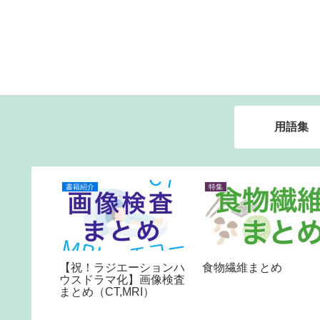
用語集
書籍紹介
特集
【祝！ラジエーションハ
厚生労働
食物繊維まとめ
ウスドラマ化】画像検査
大臣が行
まとめ（CT,MRI）