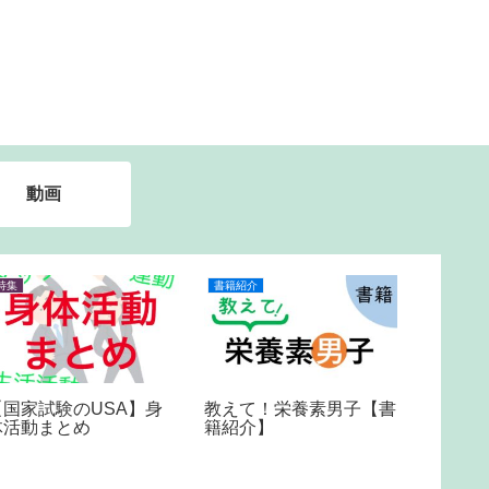
動画
特集
書籍紹介
特集
【国家試験のUSA】身
管理栄養
教えて！栄養素男子【書
体活動まとめ
算問題
籍紹介】