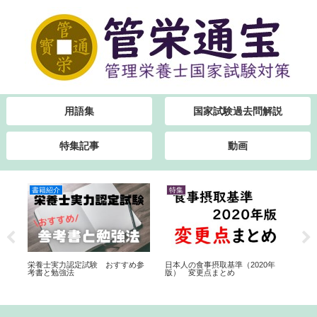
用語集
国家試験過去問解説
特集記事
動画
書籍紹介
特集
書
栄養士実力認定試験 おすすめ参
日本人の食事摂取基準（2020年
勉
考書と勉強法
版） 変更点まとめ
書