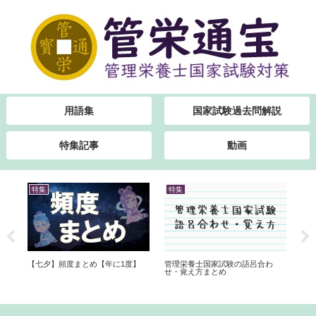
用語集
国家試験過去問解説
特集記事
動画
特集
特集
特
国
【七夕】頻度まとめ【年に1度】
管理栄養士国家試験の語呂合わ
ク
方
せ・覚え方まとめ
点