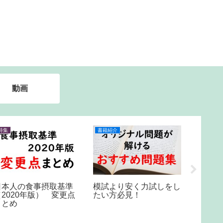
動画
特集
書籍紹介
特集
日本人の食事摂取基準
模試より安く力試しをし
第35回
（2020年版） 変更点
たい方必見！
試験の
まとめ
れそう