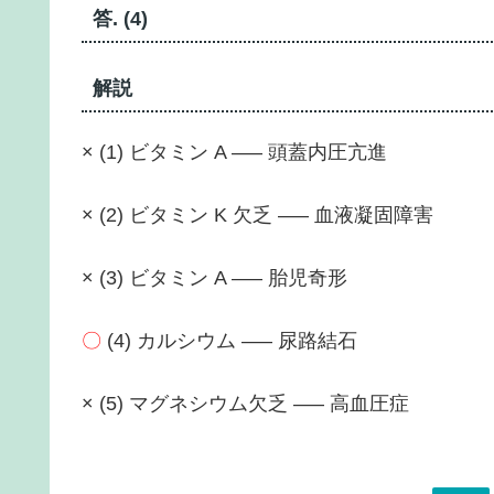
答. (4)
解説
× (1) ビタミン A —– 頭蓋内圧亢進
× (2) ビタミン K 欠乏 —– 血液凝固障害
× (3) ビタミン A —– 胎児奇形
〇
(4) カルシウム —– 尿路結石
× (5) マグネシウム欠乏 —– 高血圧症