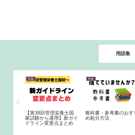
用語集
特集
特集
ションハ
【第38回管理栄養士国
教科書・参考書のおす
画像検査
家試験から適用】新ガイ
め処分方法
I）
ドライン変更点まとめ