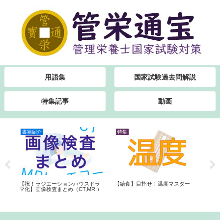
用語集
国家試験過去問解説
特集記事
動画
書籍紹介
特集
特
【祝！ラジエーションハウスドラ
国
【給食】目指せ！温度マスター
第3
マ化】画像検査まとめ（CT,MRI）
方
発
と