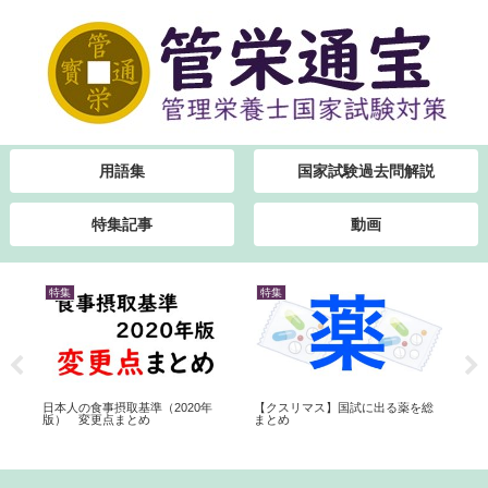
用語集
国家試験過去問解説
特集記事
動画
特集
特集
特
【クスリマス】国試に出る薬を総
考
日本人の食事摂取基準（2020年
新
まとめ
版） 変更点まとめ
ポ