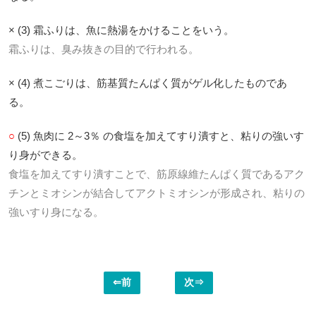
× (3) 霜ふりは、魚に熱湯をかけることをいう。
霜ふりは、臭み抜きの目的で行われる。
× (4) 煮こごりは、筋基質たんぱく質がゲル化したものであ
る。
○
(5) 魚肉に 2～3％ の食塩を加えてすり潰すと、粘りの強いす
り身ができる。
食塩を加えてすり潰すことで、筋原線維たんぱく質であるアク
チンとミオシンが結合してアクトミオシンが形成され、粘りの
強いすり身になる。
⇐前
次⇒