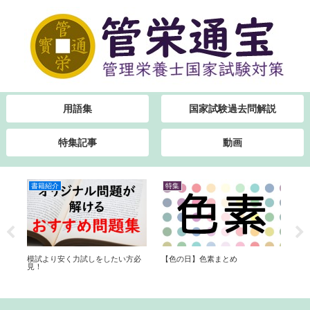
用語集
国家試験過去問解説
特集記事
動画
書籍紹介
特集
特
【色の日】色素まとめ
農
模試より安く力試しをしたい方必
【
見！
は