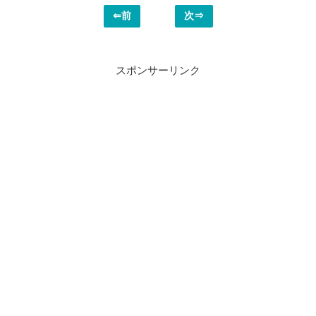
⇐前
次⇒
スポンサーリンク