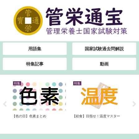
用語集
国家試験過去問解説
特集記事
動画
特集
特集
特
【色の日】色素まとめ
国
【給食】目指せ！温度マスター
【七
方