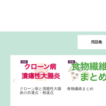
用語集
特集
特集
役の漫画
クローン病と潰瘍性大腸
食物繊維まとめ
炎の共通点・相違点