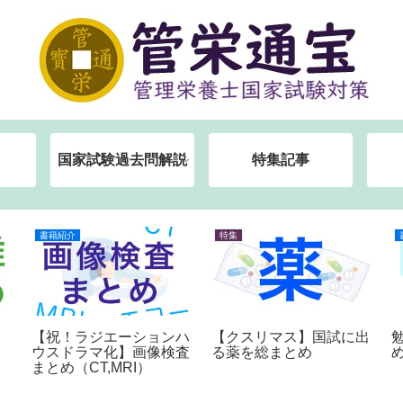
国家試験過去問解説
特集記事
書籍紹介
特集
【祝！ラジエーションハ
【クスリマス】国試に出
ウスドラマ化】画像検査
る薬を総まとめ
まとめ（CT,MRI）