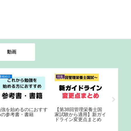
動画
書籍紹介
特集
特集
勉強を始めるのにおすす
【第38回管理栄養士国
【七夕
めの参考書・書籍
家試験から適用】新ガイ
に1度】
ドライン変更点まとめ