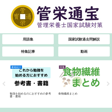
用語集
国家試験過去問解説
特集記事
動画
書籍紹介
特集
特
【
】
勉強を始めるのにおすすめの参考
食物繊維まとめ
ま
書・書籍