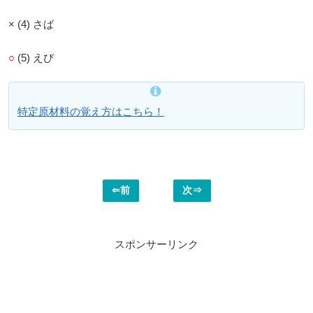
× (4) さば
○
(5) えび
特定原材料の覚え方はこちら！
⇐前
次⇒
スポンサーリンク