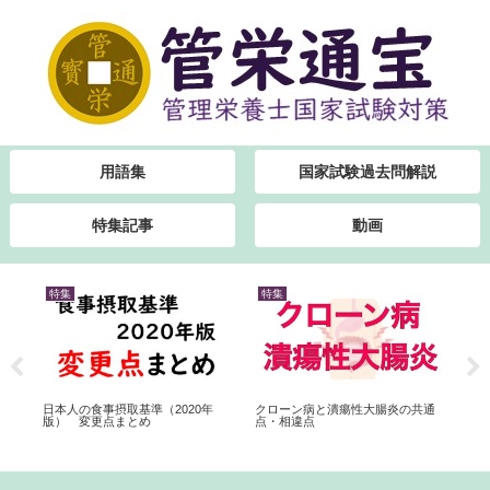
用語集
国家試験過去問解説
特集記事
動画
特集
特集
特
】
日本人の食事摂取基準（2020年
クローン病と潰瘍性大腸炎の共通
高血
版） 変更点まとめ
点・相違点