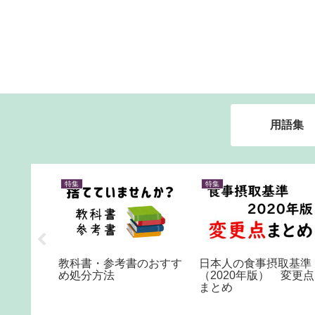
用語集
特集
特集
試験の語
教科書・参考書のおすす
日本人の食事摂取基準
方まとめ
め処分方法
（2020年版） 変更点
まとめ