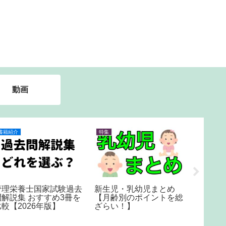
動画
書籍紹介
特集
特集
【第33
管理栄養士国家試験過去
新生児・乳幼児まとめ
も⁈】柑
問解説集 おすすめ3冊を
【月齢別のポイントを総
比較【2026年版】
ざらい！】