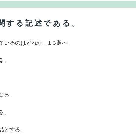
に関する記述である。
っているのはどれか。1つ選べ。
る。
となる。
る。
食品とする。