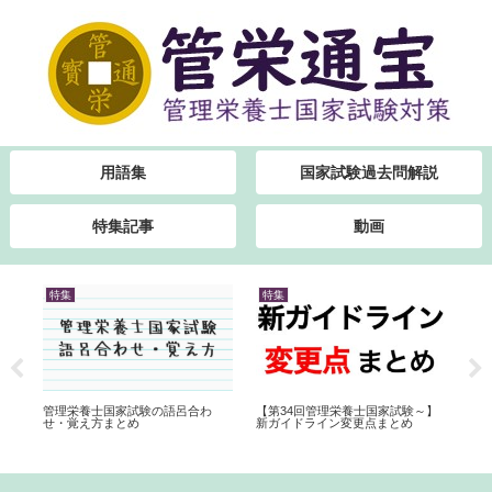
用語集
国家試験過去問解説
特集記事
動画
特集
特集
特
【
日程
管理栄養士国家試験の語呂合わ
【第34回管理栄養士国家試験～】
ま
ま
せ・覚え方まとめ
新ガイドライン変更点まとめ