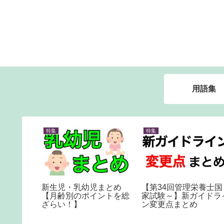
用語集
特集
特集
で出るか
新生児・乳幼児まとめ
【第34回管理栄養士国
とめ
【月齢別のポイントを総
家試験～】新ガイドラ
ざらい！】
ン変更点まとめ