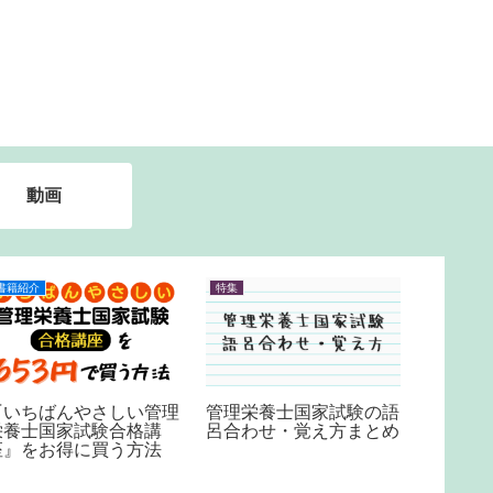
動画
書籍紹介
特集
特集
『いちばんやさしい管理
管理栄養士国家試験の語
クロー
栄養士国家試験合格講
呂合わせ・覚え方まとめ
炎の共
座』をお得に買う方法