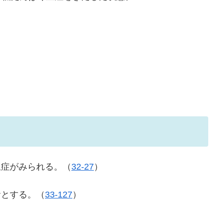
血症がみられる。（
32-27
）
食とする。（
33-127
）