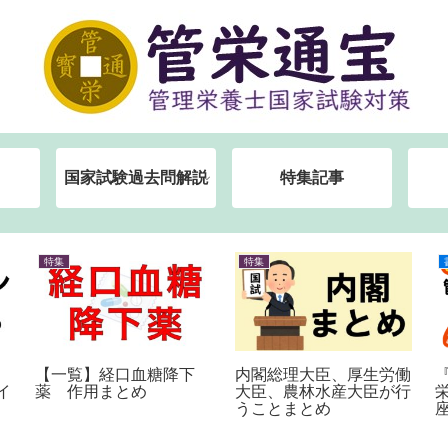
国家試験過去問解説
特集記事
特集
特集
【一覧】経口血糖降下
内閣総理大臣、厚生労働
イ
薬 作用まとめ
大臣、農林水産大臣が行
うことまとめ