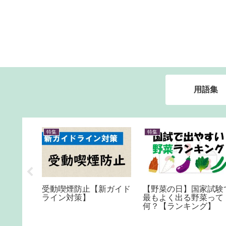
用語集
特集
特集
試験 計
受動喫煙防止【新ガイド
【野菜の日】国家試験
め
ライン対策】
最もよく出る野菜って
何？【ランキング】