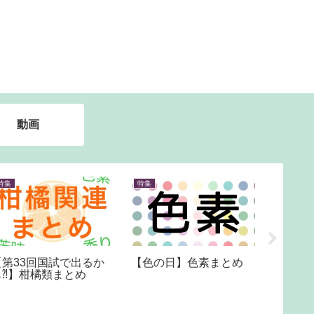
動画
特集
特集
特集
【第33回国試で出るか
【色の日】色素まとめ
隙間時
も⁈】柑橘類まとめ
て、合
【隙間