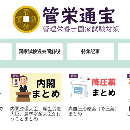
国家試験過去問解説
特集記事
特集
特集
で
内閣総理大臣、厚生労働
高血圧治療薬（降圧薬）
大臣、農林水産大臣が行
まとめ
うことまとめ