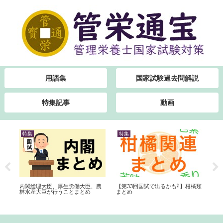
用語集
国家試験過去問解説
特集記事
動画
特集
特集
特
【第33回国試で出るかも⁈】柑橘類
考
内閣総理大臣、厚生労働大臣、農
高血
まとめ
林水産大臣が行うことまとめ