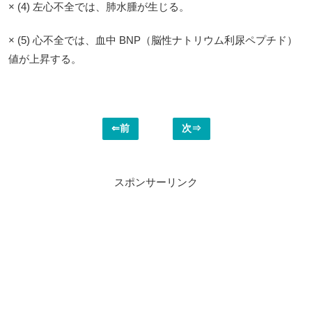
× (4) 左心不全では、肺水腫が生じる。
× (5) 心不全では、血中 BNP（脳性ナトリウム利尿ペプチド）
値が上昇する。
⇐前
次⇒
スポンサーリンク