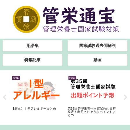
用語集
国家試験過去問解説
特集記事
動画
特集
特集
特
から
【頻出】Ⅰ型アレルギーまとめ
第35回管理栄養士国家試験の日程
高血
と
発表！出題されそうなポイントま
とめ