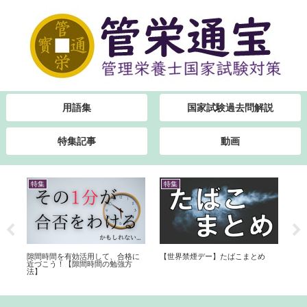
用語集
国家試験過去問解説
特集記事
動画
特集
特集
特
集
隙間時間を有効活用して、合格に
【世界禁煙デー】たばこまとめ
【
】
近づこう！【隙間時間の勉強方
は
法】