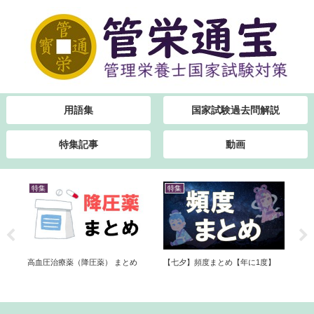
用語集
国家試験過去問解説
特集記事
動画
特集
特集
書
橘類
高血圧治療薬（降圧薬） まとめ
【七夕】頻度まとめ【年に1度】
勉
書