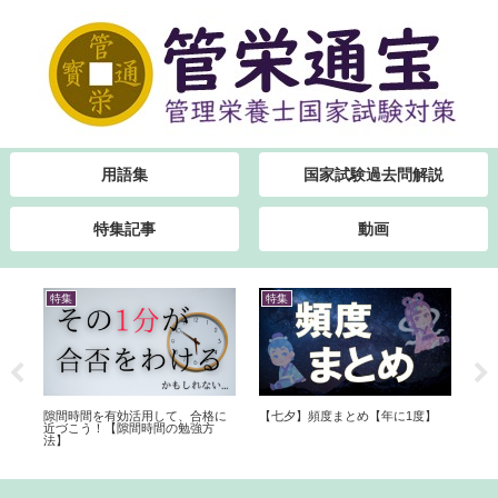
用語集
国家試験過去問解説
特集記事
動画
特集
特集
書
日程
隙間時間を有効活用して、合格に
【七夕】頻度まとめ【年に1度】
『
ま
近づこう！【隙間時間の勉強方
家
法】
法