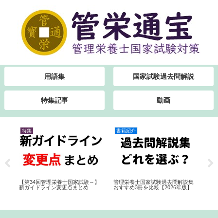
用語集
国家試験過去問解説
特集記事
動画
特集
書籍紹介
書
必
【第34回管理栄養士国家試験～】
管理栄養士国家試験過去問解説集
管
新ガイドライン変更点まとめ
おすすめ3冊を比較【2026年版】
介