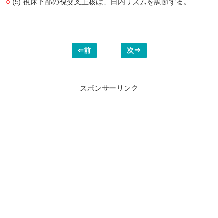
○
(5) 視床下部の視交叉上核は、日内リズムを調節する。
⇐前
次⇒
スポンサーリンク