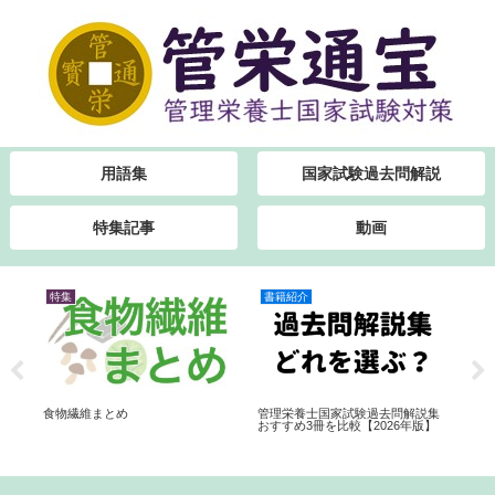
用語集
国家試験過去問解説
特集記事
動画
特集
書籍紹介
特
食物繊維まとめ
管理栄養士国家試験過去問解説集
受
おすすめ3冊を比較【2026年版】
策