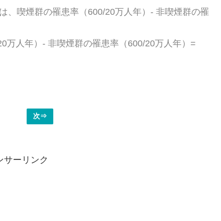
、喫煙群の罹患率（600/20万人年）- 非喫煙群の罹
0万人年）- 非喫煙群の罹患率（600/20万人年）=
。
次⇒
ンサーリンク