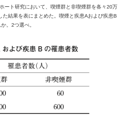
コホート研究において、喫煙群と非喫煙群を各々20万
した結果を表にまとめた。喫煙と疾患Aおよび疾患B
か。2つ選べ。