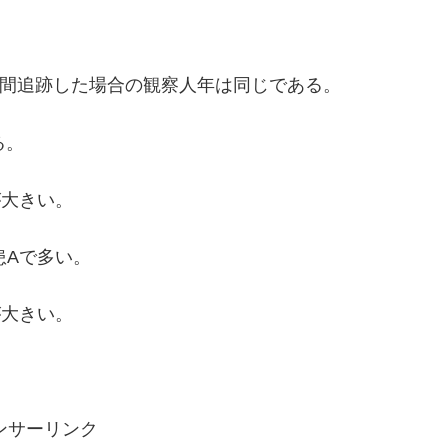
4年間追跡した場合の観察人年は同じである。
る。
が大きい。
患Aで多い。
が大きい。
ンサーリンク