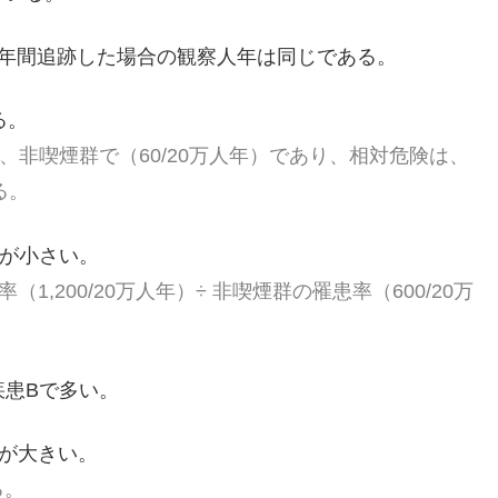
を4年間追跡した場合の観察人年は同じである。
る。
）、非喫煙群で（60/20万人年）であり、相対危険は、
る。
Bが小さい
。
,200/20万人年）÷ 非喫煙群の罹患率（600/20万
疾患Bで多い。
Bが大きい。
る。