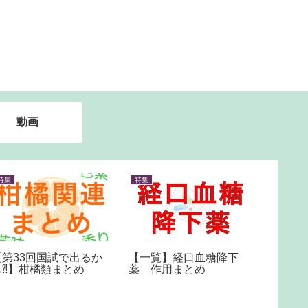
動画
特集
特集
特集
【第33回国試で出るか
【一覧】経口血糖降下
隙間時
も⁈】柑橘類まとめ
薬 作用まとめ
て、合
【隙間