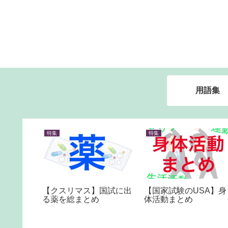
用語集
特集
特集
【クスリマス】国試に出
【国家試験のUSA】身
瘍性大腸
る薬を総まとめ
体活動まとめ
違点