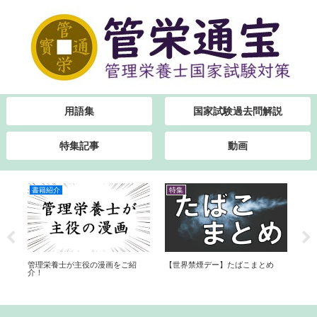
用語集
国家試験過去問解説
特集記事
動画
書籍紹介
特集
特
農
管理栄養士が主役の漫画をご紹
【世界禁煙デー】たばこまとめ
【第
介！
適
め