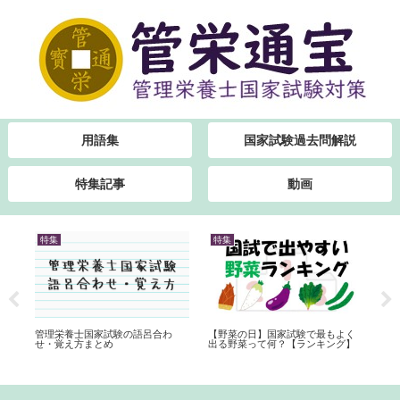
用語集
国家試験過去問解説
特集記事
動画
特集
特集
特
方
管理栄養士国家試験の語呂合わ
【野菜の日】国家試験で最もよく
ク
せ・覚え方まとめ
出る野菜って何？【ランキング】
点