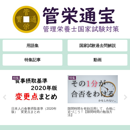
用語集
国家試験過去問解説
特集記事
動画
特集
特集
書
解説
日本人の食事摂取基準（2020年
隙間時間を有効活用して、合格に
管
版） 変更点まとめ
近づこう！【隙間時間の勉強方
介
法】