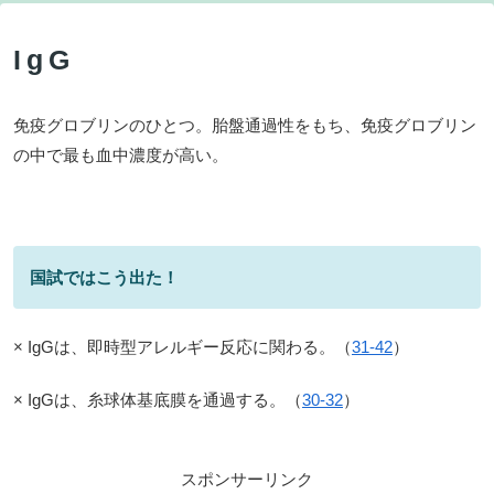
IgG
免疫グロブリンのひとつ。胎盤通過性をもち、免疫グロブリン
の中で最も血中濃度が高い。
国試ではこう出た！
× IgGは、即時型アレルギー反応に関わる。（
31-42
）
× IgGは、糸球体基底膜を通過する。（
30-32
）
スポンサーリンク