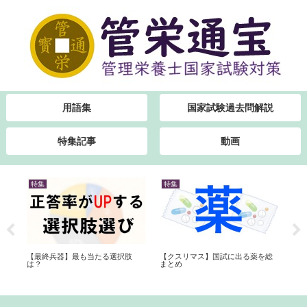
用語集
国家試験過去問解説
特集記事
動画
特集
特集
特
【クスリマス】国試に出る薬を総
【第
【最終兵器】最も当たる選択肢
まとめ
ま
は？