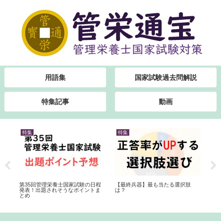
用語集
国家試験過去問解説
特集記事
動画
特集
特集
特
国
第35回管理栄養士国家試験の日程
【最終兵器】最も当たる選択肢
内
方
発表！出題されそうなポイントま
は？
林
とめ