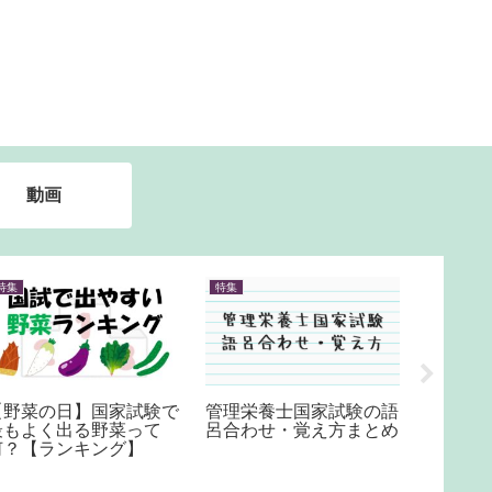
動画
特集
特集
特集
【野菜の日】国家試験で
管理栄養士国家試験の語
【世界
最もよく出る野菜って
呂合わせ・覚え方まとめ
まとめ
何？【ランキング】