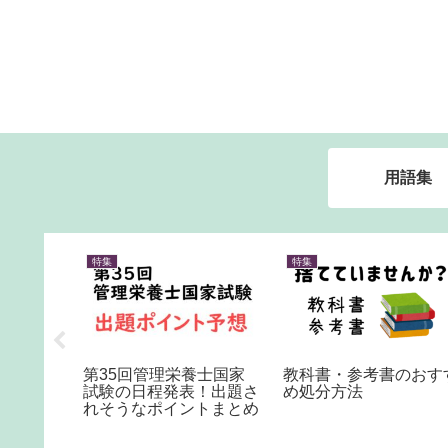
用語集
特集
特集
取基準
第35回管理栄養士国家
教科書・参考書のおす
 変更点
試験の日程発表！出題さ
め処分方法
れそうなポイントまとめ