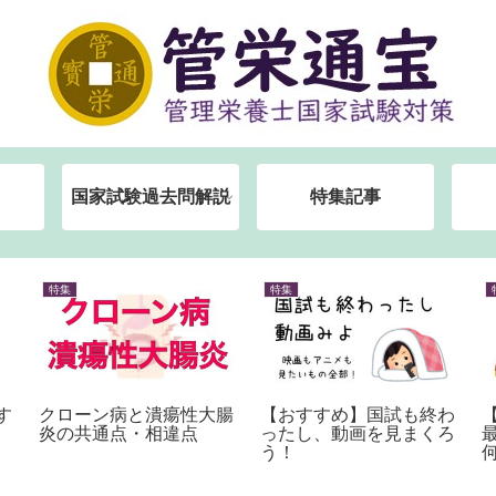
国家試験過去問解説
特集記事
特集
特集
す
クローン病と潰瘍性大腸
【おすすめ】国試も終わ
炎の共通点・相違点
ったし、動画を見まくろ
う！