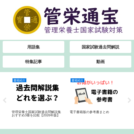
用語集
国家試験過去問解説
特集記事
動画
書籍紹介
書籍紹介
特
管理栄養士国家試験過去問解説集
電子書籍版の参考書まとめ
食
おすすめ3冊を比較【2026年版】