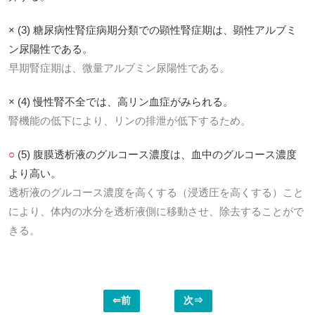
× (3) 糖尿病性腎症病期分類での顕性腎症期は、顕性アルブミ
ン尿陽性である。
早期腎症期は、微量アルブミン尿陽性である。
× (4) 慢性腎不全では、高リン血症がみられる。
腎機能の低下により、リンの排泄が低下するため。
○
(5) 腹膜透析液のグルコース濃度は、血中のグルコース濃度
より高い。
透析液のグルコース濃度を高くする（浸透圧を高くする）こと
により、体内の水分を透析液側に移動させ、除去することがで
きる。
⇐前
次⇒