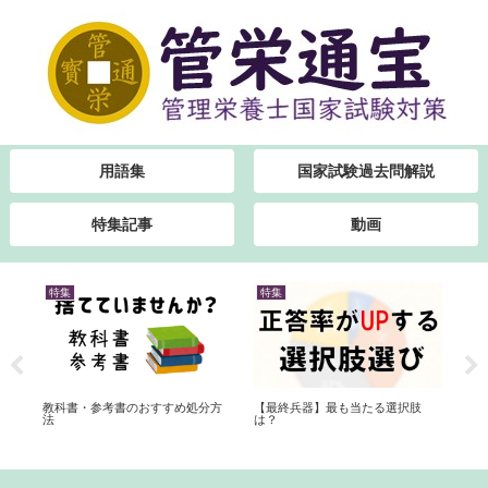
用語集
国家試験過去問解説
特集記事
動画
特集
特集
書
橘類
教科書・参考書のおすすめ処分方
【最終兵器】最も当たる選択肢
勉
法
は？
書