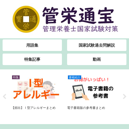
用語集
国家試験過去問解説
特集記事
動画
特集
書籍紹介
特
総
【
【頻出】Ⅰ型アレルギーまとめ
電子書籍版の参考書まとめ