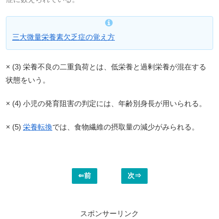
三大微量栄養素欠乏症の覚え方
× (3) 栄養不良の二重負荷とは、低栄養と過剰栄養が混在する
状態をいう。
× (4) 小児の発育阻害の判定には、年齢別身長が用いられる。
× (5)
栄養転換
では、食物繊維の摂取量の減少がみられる。
⇐前
次⇒
スポンサーリンク