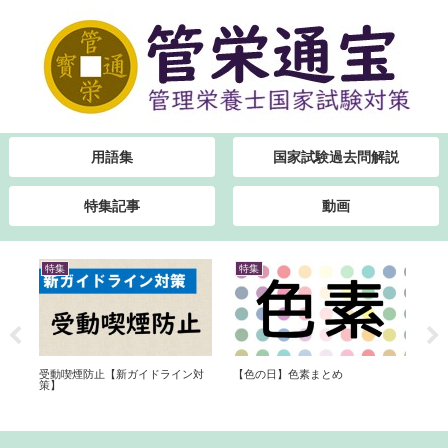
用語集
国家試験過去問解説
特集記事
動画
特集
特集
特
【色の日】色素まとめ
日程
受動喫煙防止【新ガイドライン対
【
ま
策】
出