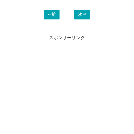
⇐前
次⇒
スポンサーリンク