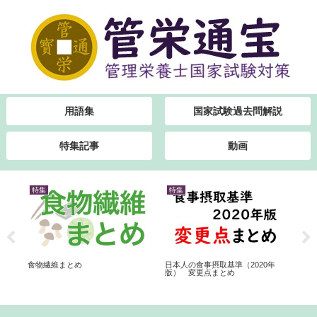
用語集
国家試験過去問解説
特集記事
動画
特集
特集
書
食物繊維まとめ
日本人の食事摂取基準（2020年
模
版） 変更点まとめ
見