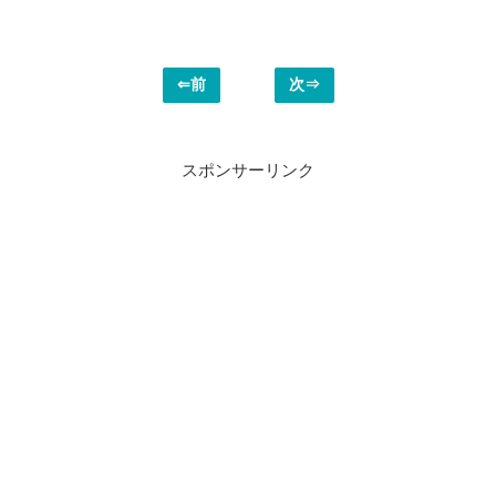
⇐前
次⇒
スポンサーリンク