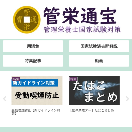
用語集
国家試験過去問解説
特集記事
動画
特集
特集
特
と
受動喫煙防止【新ガイドライン対
【世界禁煙デー】たばこまとめ
隙
策】
近
法