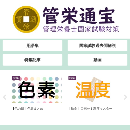
用語集
国家試験過去問解説
特集記事
動画
特集
特集
書
【色の日】色素まとめ
【給食】目指せ！温度マスター
管
おす