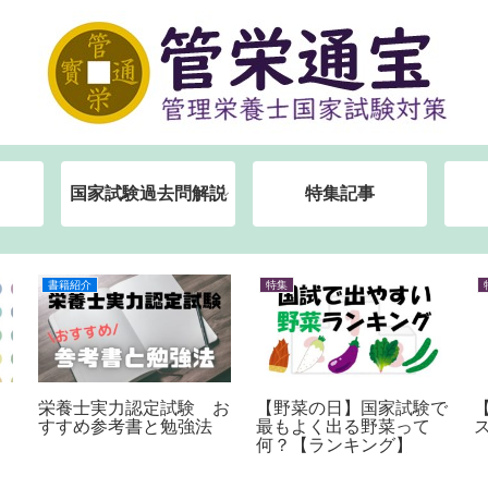
国家試験過去問解説
特集記事
特集
特集
日本人の食事摂取基準
【世界禁煙デー】たばこ
イ
（2020年版） 変更点
まとめ
まとめ