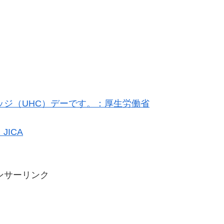
ッジ（UHC）デーです。：厚生労働省
ICA
ンサーリンク