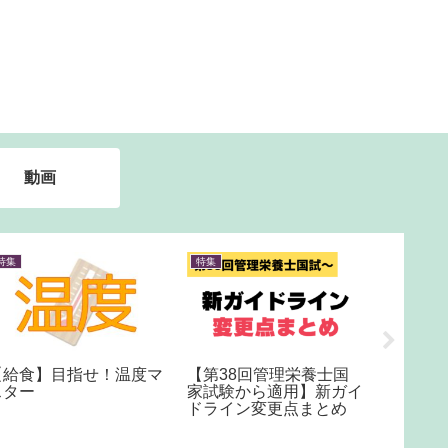
動画
書籍紹介
特集
書籍紹介
模試より安く力試しをし
受動喫煙防止【新ガイド
教えて
たい方必見！
ライン対策】
籍紹介