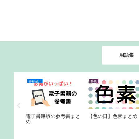
用語集
特集
特集
栄養士国
都道府県知事関連まとめ
【第34回管理栄養士国
】新ガイ
家試験～】新ガイドラ
まとめ
ン変更点まとめ