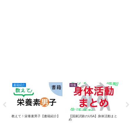
書籍紹介
特集
特
【国家試験のUSA】身体活動まと
ま
教えて！栄養素男子【書籍紹介】
管理
め
ま