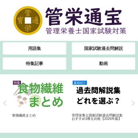
用語集
国家試験過去問解説
特集記事
動画
特集
書籍紹介
特
食物繊維まとめ
管理栄養士国家試験過去問解説集
新
おすすめ3冊を比較【2026年版】
ポ