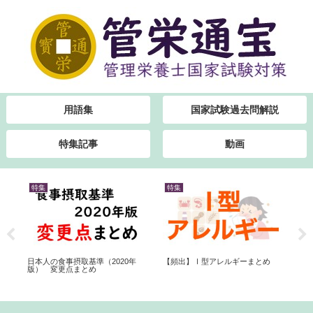
用語集
国家試験過去問解説
特集記事
動画
特集
特集
特
対
日本人の食事摂取基準（2020年
【頻出】Ⅰ型アレルギーまとめ
【
版） 変更点まとめ
動