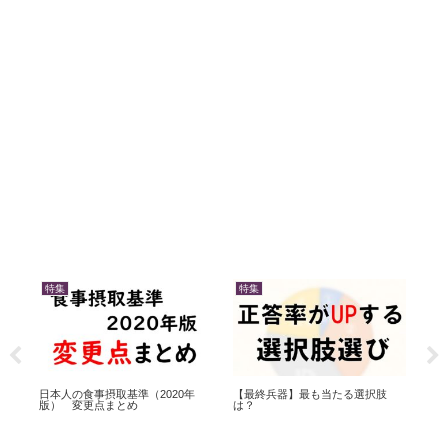
特集
特集
特
日本人の食事摂取基準（2020年
【最終兵器】最も当たる選択肢
都
版） 変更点まとめ
は？