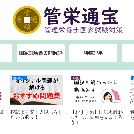
国家試験過去問解説
特集記事
書籍紹介
特集
腸
模試より安く力試しをし
【おすすめ】国試も終わ
たい方必見！
ったし、動画を見まくろ
う！