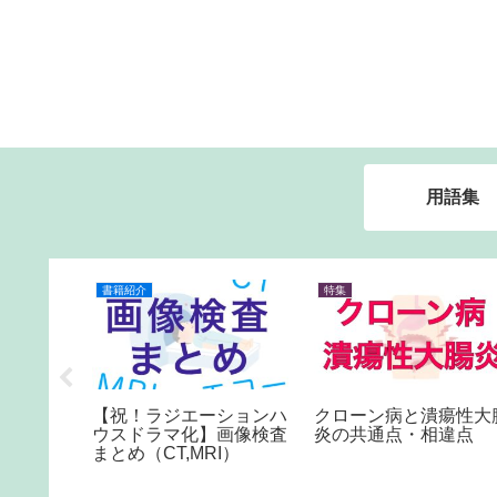
用語集
書籍紹介
特集
SA】身
【祝！ラジエーションハ
クローン病と潰瘍性大
ウスドラマ化】画像検査
炎の共通点・相違点
まとめ（CT,MRI）