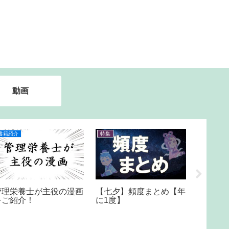
動画
書籍紹介
特集
書籍紹介
管理栄養士が主役の漫画
【七夕】頻度まとめ【年
栄養士
をご紹介！
に1度】
すすめ