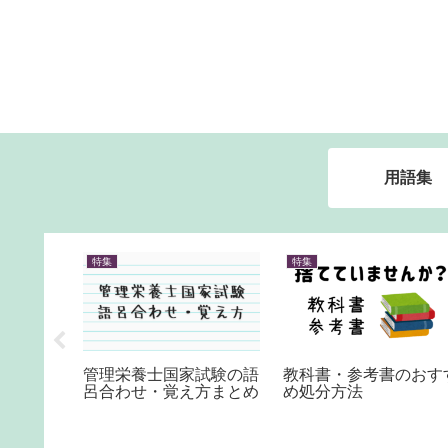
用語集
特集
特集
試験 計
管理栄養士国家試験の語
教科書・参考書のおす
め
呂合わせ・覚え方まとめ
め処分方法