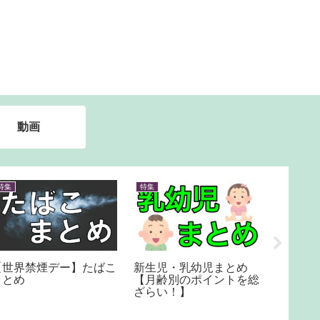
動画
特集
特集
書籍紹介
【世界禁煙デー】たばこ
新生児・乳幼児まとめ
管理栄
まとめ
【月齢別のポイントを総
をご紹
ざらい！】