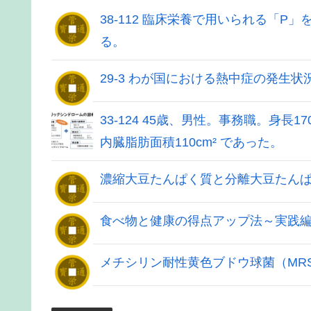
38-112 臨床栄養で用いられる「
る。
29-3 わが国における熱中症の発生
33-124 45歳、男性。事務職。身長170
内臓脂肪面積110cm² であった。
濃縮大豆たんぱく質と分離大豆たん
食べ物と健康の得点アップ法～実践編
メチシリン耐性黄色ブドウ球菌（MR