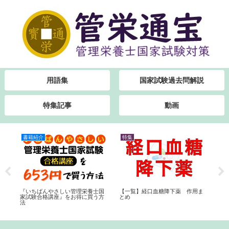
用語集
国家試験過去問解説
特集記事
動画
書籍紹介
特集
特
『いちばんやさしい管理栄養士国
【一覧】経口血糖降下薬 作用ま
日本
家試験合格講座』をお得に買う方
とめ
版
法