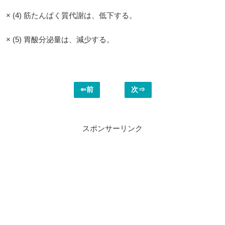
× (4) 筋たんぱく質代謝は、低下する。
× (5) 胃酸分泌量は、減少する。
⇐前
次⇒
スポンサーリンク